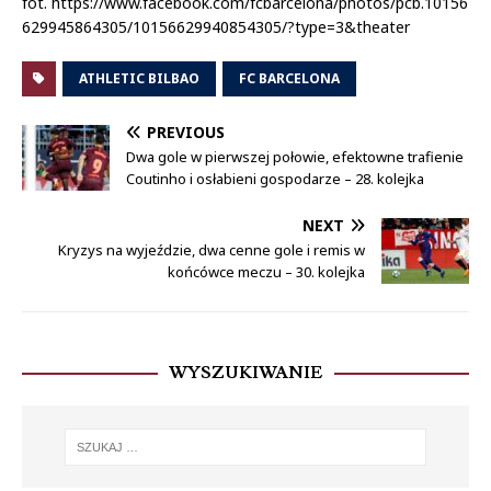
fot. https://www.facebook.com/fcbarcelona/photos/pcb.10156
629945864305/10156629940854305/?type=3&theater
ATHLETIC BILBAO
FC BARCELONA
PREVIOUS
Dwa gole w pierwszej połowie, efektowne trafienie
Coutinho i osłabieni gospodarze – 28. kolejka
NEXT
Kryzys na wyjeździe, dwa cenne gole i remis w
końcówce meczu – 30. kolejka
WYSZUKIWANIE