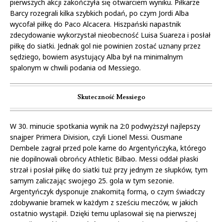
pierwszych akcji zakończyła się otwarciem wyniku. Piłkarze
Barcy rozegrali kilka szybkich podań, po czym Jordi Alba
wycofał piłkę do Paco Alcacera. Hiszpański napastnik
zdecydowanie wykorzystał nieobecność Luisa Suareza i posłał
piłkę do siatki. Jednak gol nie powinien zostać uznany przez
sędziego, bowiem asystujący Alba był na minimalnym
spalonym w chwili podania od Messiego.
Skuteczność Messiego
W 30. minucie spotkania wynik na 2:0 podwyższył najlepszy
snajper Primera Division, czyli Lionel Messi. Ousmane
Dembele zagrał przed pole karne do Argentyńczyka, którego
nie dopilnowali obrońcy Athletic Bilbao. Messi oddał płaski
strzał i posłał piłkę do siatki tuż przy jednym ze słupków, tym
samym zaliczając swojego 25. gola w tym sezonie.
Argentyńczyk dysponuje znakomitą formą, o czym świadczy
zdobywanie bramek w każdym z sześciu meczów, w jakich
ostatnio wystąpił. Dzięki temu uplasował się na pierwszej