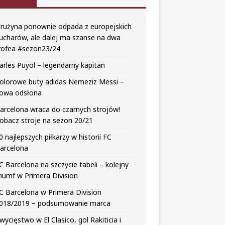
rużyna ponownie odpada z europejskich
ucharów, ale dalej ma szanse na dwa
rofea #sezon23/24
arles Puyol – legendarny kapitan
olorowe buty adidas Nemeziz Messi –
owa odsłona
arcelona wraca do czarnych strojów!
obacz stroje na sezon 20/21
0 najlepszych piłkarzy w historii FC
arcelona
C Barcelona na szczycie tabeli – kolejny
riumf w Primera Division
C Barcelona w Primera Division
018/2019 – podsumowanie marca
wycięstwo w El Clasico, gol Rakiticia i