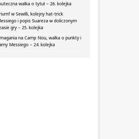
kuteczna walka o tytuł – 26. kolejka
riumf w Sewilli, kolejny hat-trick
essiego i popis Suareza w doliczonym
zasie gry – 25. kolejka
magania na Camp Nou, walka o punkty i
arny Messiego – 24. kolejka