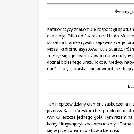
Świetny po
Katalończycy znakomicie rozpoczęli spotkani
oka akcję. Piłka od Suareza trafiła do Messi
strzał na bramkę rywali i zapewnił swojej d
Messi, któremu asystował Luis Suarez. Późni
zderzył się z jednym z zawodników drużyny p
doznał bolesnego urazu łokcia. Medycy natyc
opuścić płytę boiska i nie powrócił już do gr
Bar
Ten nieprzewidziany element zaskoczenia nie
przerwy Katalończykom bez problemu udało 
wyniku jeszcze jednego gola. Tym razem na li
karny. Urugwajczyk znakomicie zmylił Tomasa V
się w przeciwnym do strzału kierunku.