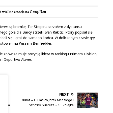
i wielkie emocje na Camp Nou
pierwszą bramkę. Ter Stegena strzałem z dystansu
ego gola dla Barcy strzelił Ivan Rakitić, który popisał się
dali się i grali do samego końca. W doliczonym czasie gry
Asystował mu Wissam Ben Yedder.
de znów zajmuje pozycję lidera w rankingu Primera Division,
i Deportivo Alaves.
NEXT
s,
Triumf w El Clasico, brak Messiego i
kolejka
hat-trick Suareza – 10. kolejka