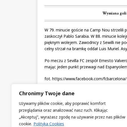
Wymiana goli 
W 79. minucie goście na Camp Nou strzelili 
zaskoczył Pablo Sarabia. W 88. minucie kolejn
pięknym wolejem. Zawodnicy z Sewilli nie pod
celny strzał na bramkę oddał Luis Muriel. 
Po meczu z Sevilla FC zespół Ernesto Valver
mając jeden punkt przewagi nad Espanyolem 
fot. https://www.facebook.com/fcbarcelona/
FC BARCELONA
SEVILLA FC
Chronimy Twoje dane
Używamy plików cookie, aby poprawić komfort
PREVIOUS
przeglądania oraz analizować nasz ruch. Klikając
Szósty gol Messiego, trzeci remi
„Akceptuj”, wyrażasz zgodę na używanie przez nas plików
czwarty mecz bez wygranej – 8. 
cookie.
Polityka Cookies