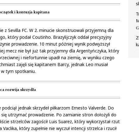
s
czątek i kontuzja kapitana
T
M
c
e z Sevilla FC. W 2. minucie skonstruowali przyjemną dla
ego, który podał Coutinho. Brazylijczyk oddał precyzyjny
Z
rużynie prowadzenie. 10 minut później wynik podwyższył
k
ej mecz nie był już tak przyjemny dla Argentyńczyka, który
rzeciwnej i niefortunnie upadł na ziemię, w wyniku czego
hmiast zajęli się kapitanem Barcy, jednak Leo musiał
y w tym spotkaniu.
ca rozwija skrzydła
 podciął jednak skrzydeł piłkarzom Ernesto Valverde. Do
się utrzymać prowadzenie. Po zamianie stron dołożyli do
ście strzelców zagościł Luis Suarez, który wykorzystał rzut
aclika, który zupełnie nie wyczuł intencji strzelca i rzucił