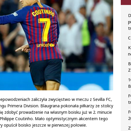
D
p
t
C
K
n
B
Z
1
B
F
niepowodzeniach zaliczyła zwycięstwo w meczu z Sevilla FC,
t
gu Primera Division. Blaugrana pokonała piłkarzy ze stolicy
F
 się zdobyć prowadzenie na własnym boisku już w 2. minucie
2
ię Philippe Coutinho. Mało optymistycznym akcentem tego
y opuścił boisko jeszcze w pierwszej połowie.
Z