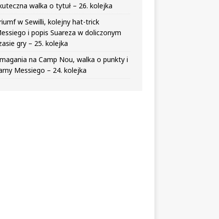
kuteczna walka o tytuł – 26. kolejka
riumf w Sewilli, kolejny hat-trick
essiego i popis Suareza w doliczonym
zasie gry – 25. kolejka
magania na Camp Nou, walka o punkty i
arny Messiego – 24. kolejka