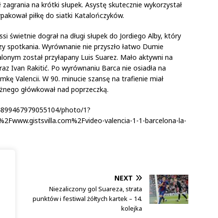
 zagrania na krótki słupek. Asystę skutecznie wykorzystał
pakował piłkę do siatki Katalończyków.
i świetnie dograł na długi słupek do Jordiego Alby, który
zy spotkania. Wyrównanie nie przyszło łatwo Dumie
palonym został przyłapany Luis Suarez. Mało aktywni na
raz Ivan Rakitić. Po wyrównaniu Barca nie osiadła na
kę Valencii. W 90. minucie szansę na trafienie miał
różnego główkował nad poprzeczką.
934899467979055104/photo/1?
Fwww.gistsvilla.com%2Fvideo-valencia-1-1-barcelona-la-
NEXT
Niezaliczony gol Suareza, strata
punktów i festiwal żółtych kartek – 14.
ka
kolejka