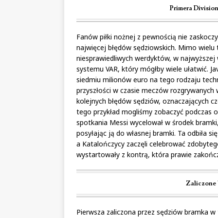
Primera Divisio
Fanów piłki nożnej z pewnością nie zaskoczy 
najwięcej błędów sędziowskich. Mimo wielu t
niesprawiedliwych werdyktów, w najwyższej 
systemu VAR, który mógłby wiele ułatwić. Ja
siedmiu milionów euro na tego rodzaju techn
przyszłości w czasie meczów rozgrywanych 
kolejnych błędów sędziów, oznaczających cz
tego przykład mogliśmy zobaczyć podczas os
spotkania Messi wycelował w środek bramki, 
posyłając ją do własnej bramki. Ta odbiła si
a Katalończycy zaczęli celebrować zdobytego
wystartowały z kontrą, która prawie zakończ
Zaliczone 
Pierwsza zaliczona przez sędziów bramka w 