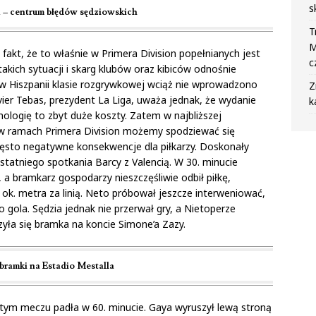
s
n – centrum błędów sędziowskich
T
M
fakt, że to właśnie w Primera Division popełnianych jest
c
akich sytuacji i skarg klubów oraz kibiców odnośnie
w Hiszpanii klasie rozgrywkowej wciąż nie wprowadzono
Z
vier Tebas, prezydent La Liga, uważa jednak, że wydanie
k
ologię to zbyt duże koszty. Zatem w najbliższej
w ramach Primera Division możemy spodziewać się
ęsto negatywne konsekwencje dla piłkarzy. Doskonały
tatniego spotkania Barcy z Valencią. W 30. minucie
a bramkarz gospodarzy nieszczęśliwie odbił piłkę,
ę ok. metra za linią. Neto próbował jeszcze interweniować,
 gola. Sędzia jednak nie przerwał gry, a Nietoperze
yła się bramka na koncie Simone’a Zazy.
bramki na Estadio Mestalla
tym meczu padła w 60. minucie. Gaya wyruszył lewą stroną