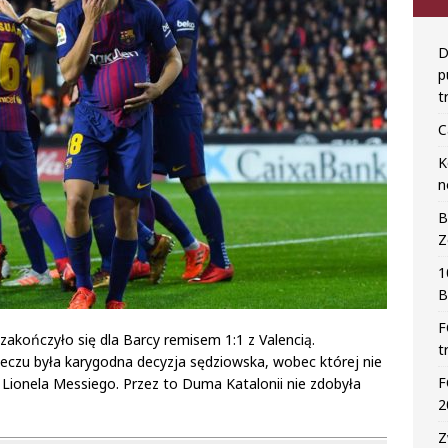
D
p
t
C
K
n
B
Z
1
B
F
 zakończyło się dla Barcy remisem 1:1 z Valencią.
t
zu była karygodna decyzja sędziowska, wobec której nie
F
Lionela Messiego. Przez to Duma Katalonii nie zdobyła
2
Z