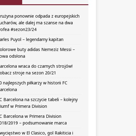
rużyna ponownie odpada z europejskich
ucharów, ale dalej ma szanse na dwa
rofea #sezon23/24
arles Puyol – legendarny kapitan
olorowe buty adidas Nemeziz Messi –
owa odsłona
arcelona wraca do czarnych strojów!
obacz stroje na sezon 20/21
0 najlepszych piłkarzy w historii FC
arcelona
C Barcelona na szczycie tabeli – kolejny
riumf w Primera Division
C Barcelona w Primera Division
018/2019 – podsumowanie marca
wycięstwo w El Clasico, gol Rakiticia i