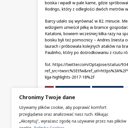
boiska i wpadł w pale karne, gdzie spróbował
Rodrigo, który z odległości dwóch metrów w
Barcy udało się wyrównać w 82. minucie. Mess
wślizgiem umieścił piłkę w bramce gospodar
Katalonii, bowiem wcześniej kilka razy na s
boisku byli też pomocnicy – Andres Iniesta o
laurach i próbowała kolejnych ataków na bram
Paulinho, który po dośrodkowaniu z rzutu 
fot. https://twitter.com/OptaJose/status/
ref_src=twsrc%5Etfw&ref_url=https%3A%2F%2
liga-highlights-2017-18%2F
FC BARCELONA
VALENCIA CF
Chronimy Twoje dane
PREVIOUS
Używamy plików cookie, aby poprawić komfort
Błąd Ivána Cuéllara, powrót
przeglądania oraz analizować nasz ruch. Klikając
strzeleckiej formy Suareza i
„Akceptuj”, wyrażasz zgodę na używanie przez nas plików
niezawodny Paulinho – 12. kolej
cookie.
Polityka Cookies